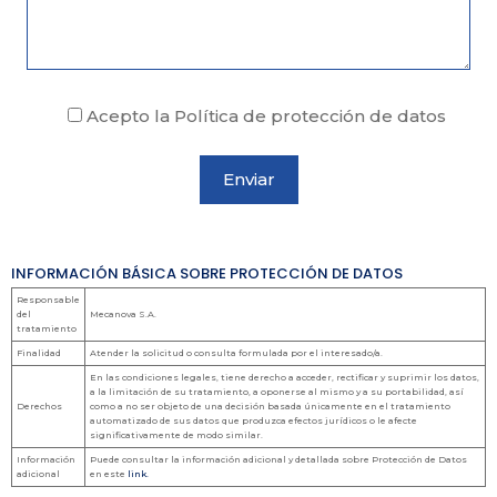
Acepto la Política de protección de datos
INFORMACIÓN BÁSICA SOBRE PROTECCIÓN DE DATOS
Responsable
del
Mecanova S.A.
tratamiento
Finalidad
Atender la solicitud o consulta formulada por el interesado/a.
En las condiciones legales, tiene derecho a acceder, rectificar y suprimir los datos,
a la limitación de su tratamiento, a oponerse al mismo y a su portabilidad, así
Derechos
como a no ser objeto de una decisión basada únicamente en el tratamiento
automatizado de sus datos que produzca efectos jurídicos o le afecte
significativamente de modo similar.
Información
Puede consultar la información adicional y detallada sobre Protección de Datos
adicional
en este
link.