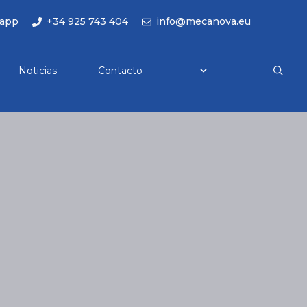
app
+34 925 743 404
info@mecanova.eu
Noticias
Contacto