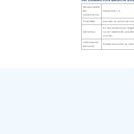
Responsable
del
Mecanova S.A.
tratamiento
Finalidad
Atender la solicitud o c
En las condiciones legal
Derechos
no ser objeto de una de
similar.
Información
Puede consultar la info
adicional