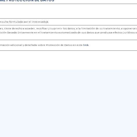
onsulta formulada por el interesado/a.
es, tiene derecho a acceder, rectificar y suprimir los datos, a la limitación de su tratamiento, a oponerse
cisión basada únicamente en el tratamiento automatizado de sus datos que produzca efectos jurídicos o
rmación adicional y detallada sobre Protección de Datos en este
link.