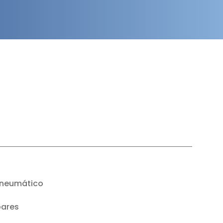
l neumático
bares