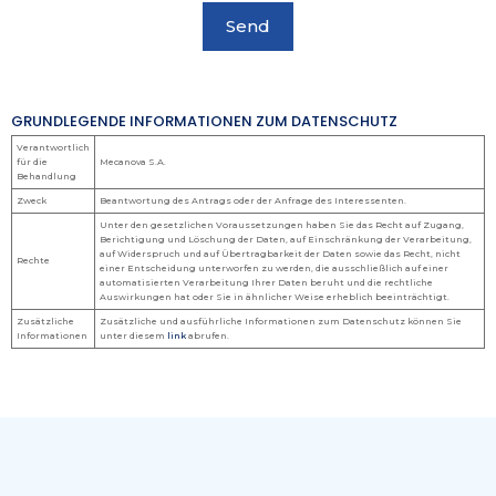
GRUNDLEGENDE INFORMATIONEN ZUM DATENSCHUTZ
Verantwortlich
für die
Mecanova S.A.
Behandlung
Zweck
Beantwortung des Antrags oder der Anfrage des Interessenten.
Unter den gesetzlichen Voraussetzungen haben Sie das Recht auf Zugang,
Berichtigung und Löschung der Daten, auf Einschränkung der Verarbeitung,
auf Widerspruch und auf Übertragbarkeit der Daten sowie das Recht, nicht
Rechte
einer Entscheidung unterworfen zu werden, die ausschließlich auf einer
automatisierten Verarbeitung Ihrer Daten beruht und die rechtliche
Auswirkungen hat oder Sie in ähnlicher Weise erheblich beeinträchtigt.
Zusätzliche
Zusätzliche und ausführliche Informationen zum Datenschutz können Sie
Informationen
unter diesem
link
abrufen.