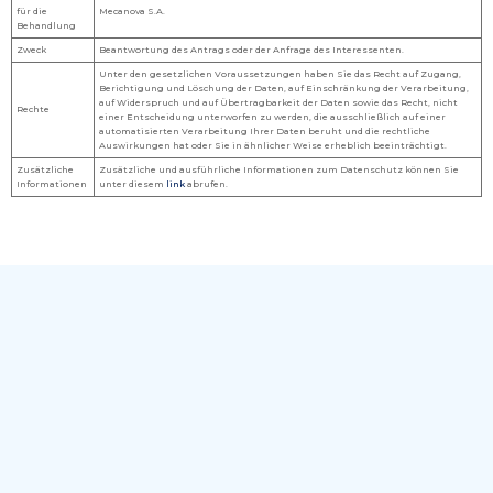
für die
Mecanova S.A.
Behandlung
Zweck
Beantwortung des Antrags oder der Anfrage des Interessenten.
Unter den gesetzlichen Voraussetzungen haben Sie das Recht auf Zugang,
Berichtigung und Löschung der Daten, auf Einschränkung der Verarbeitung,
auf Widerspruch und auf Übertragbarkeit der Daten sowie das Recht, nicht
Rechte
einer Entscheidung unterworfen zu werden, die ausschließlich auf einer
automatisierten Verarbeitung Ihrer Daten beruht und die rechtliche
Auswirkungen hat oder Sie in ähnlicher Weise erheblich beeinträchtigt.
Zusätzliche
Zusätzliche und ausführliche Informationen zum Datenschutz können Sie
Informationen
unter diesem
link
abrufen.