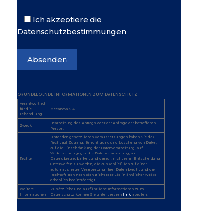
Ich akzeptiere die
Datenschutzbestimmungen
GRUNDLEGENDE INFORMATIONEN ZUM DATENSCHUTZ
Verantwortlich
für die
Mecanova S.A.
Behandlung
Bearbeitung des Antrags oder der Anfrage der betroffenen
Zweck
Person.
Unter den gesetzlichen Voraussetzungen haben Sie das
Recht auf Zugang, Berichtigung und Löschung von Daten,
auf die Einschränkung der Datenverarbeitung, auf
Widerspruch gegen die Datenverarbeitung, auf
Rechte
Datenübertragbarkeit und darauf, nicht einer Entscheidung
unterworfen zu werden, die ausschließlich auf einer
automatisierten Verarbeitung Ihrer Daten beruht und die
Rechtsfolgen nach sich zieht oder Sie in ähnlicher Weise
erheblich beeinträchtigt.
Weitere
Zusätzliche und ausführliche Informationen zum
Informationen
Datenschutz können Sie unter diesem
link.
abrufen.