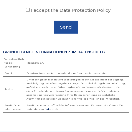
I accept the Data Protection Policy
GRUNDLEGENDE INFORMATIONEN ZUM DATENSCHUTZ
Verantwortlich
für die
Mecanova S.A.
Behandlung
Zweck
Beantwortung des Antrags oder der Anfrage des Interessenten.
Unter den gesetzlichen Voraussetzungen haben Sie das Recht auf Zugang,
Berichtigung und Löschung der Daten, auf Einschränkung der Verarbeitung,
auf Widerspruch und auf Übertragbarkeit der Daten sowie das Recht, nicht
Rechte
einer Entscheidung unterworfen zu werden, die ausschließlich auf einer
automatisierten Verarbeitung Ihrer Daten beruht und die rechtliche
Auswirkungen hat oder Sie in ähnlicher Weise erheblich beeinträchtigt.
Zusätzliche
Zusätzliche und ausführliche Informationen zum Datenschutz können Sie
Informationen
unter diesem
link
abrufen.