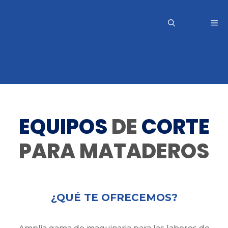
Saltar
al
Me
contenido
EQUIPOS
DE
CORTE
PARA MATADEROS
¿QUÉ TE OFRECEMOS?
Amplia gama de maquinaria para las labores de