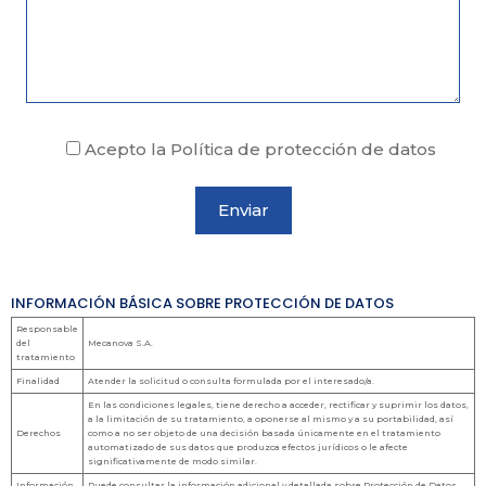
Acepto la Política de protección de datos
INFORMACIÓN BÁSICA SOBRE PROTECCIÓN DE DATOS
Responsable
del
Mecanova S.A.
tratamiento
Finalidad
Atender la solicitud o consulta formulada por el interesado/a.
En las condiciones legales, tiene derecho a acceder, rectificar y suprimir los datos,
a la limitación de su tratamiento, a oponerse al mismo y a su portabilidad, así
Derechos
como a no ser objeto de una decisión basada únicamente en el tratamiento
automatizado de sus datos que produzca efectos jurídicos o le afecte
significativamente de modo similar.
Información
Puede consultar la información adicional y detallada sobre Protección de Datos