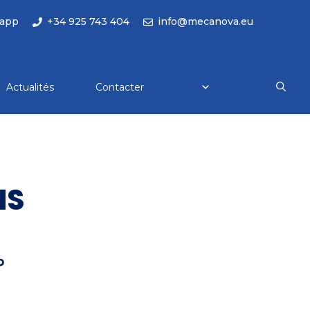
app
+34 925 743 404
info@mecanova.eu
Actualités
Contacter
NS
?