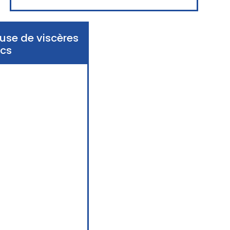
use de viscères
ncs