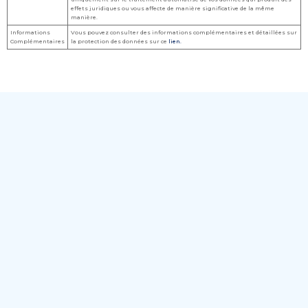
effets juridiques ou vous affecte de manière significative de la même
manière.
Informations
Vous pouvez consulter des informations complémentaires et détaillées sur
Complémentaires
la protection des données sur ce
lien.