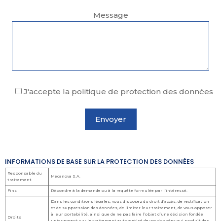
Message
J'accepte la politique de protection des données
INFORMATIONS DE BASE SUR LA PROTECTION DES DONNÉES
Responsable du
Mecanova S.A.
traitement
Fins
Répondre à la demande ou à la requête formulée par l’intéressé.
Dans les conditions légales, vous disposez du droit d’accès, de rectification
et de suppression des données, de limiter leur traitement, de vous opposer
à leur portabilité, ainsi que de ne pas faire l’objet d’une décision fondée
Droits
uniquement sur le traitement automatisé de vos données qui produit des