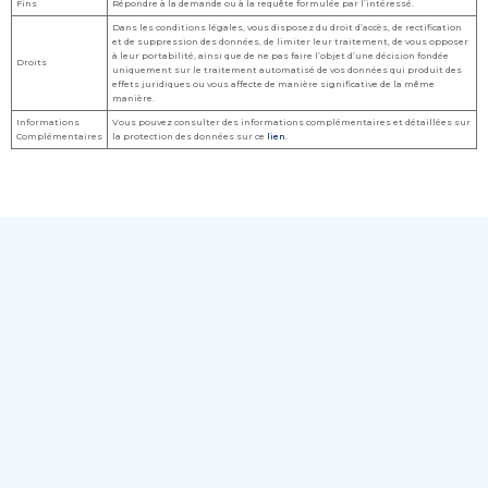
Fins
Répondre à la demande ou à la requête formulée par l’intéressé.
Dans les conditions légales, vous disposez du droit d’accès, de rectification
et de suppression des données, de limiter leur traitement, de vous opposer
à leur portabilité, ainsi que de ne pas faire l’objet d’une décision fondée
Droits
uniquement sur le traitement automatisé de vos données qui produit des
effets juridiques ou vous affecte de manière significative de la même
manière.
Informations
Vous pouvez consulter des informations complémentaires et détaillées sur
Complémentaires
la protection des données sur ce
lien.