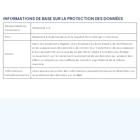
INFORMATIONS DE BASE SUR LA PROTECTION DES DONNÉES
Responsable du
Mecanova S.A.
traitement
Fins
Répondre à la demande ou à la requête formulée par l’intéressé.
Dans les conditions légales, vous disposez du droit d’accès, de rectification
et de suppression des données, de limiter leur traitement, de vous opposer
à leur portabilité, ainsi que de ne pas faire l’objet d’une décision fondée
Droits
uniquement sur le traitement automatisé de vos données qui produit des
effets juridiques ou vous affecte de manière significative de la même
manière.
Informations
Vous pouvez consulter des informations complémentaires et détaillées sur
Complémentaires
la protection des données sur ce
lien.