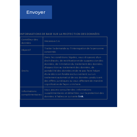
INFORMATIONS DE BASE SUR LA PROTECTION DES DONNÉES
Contrôleur des
Mecanova S.A.
données
Traiter la demande ou l'interrogation de la personne
Objectif
concernée.
Dans les conditions légales, vous disposez d'un
droit d'accès, de rectification et de suppression des
données, de limitation du traitement des données,
d'opposition au traitement des données, de
Droits
portabilité des données et de ne pas faire l'objet
d'une décision fondée exclusivement sur un
traitement automatisé de vos données produisant
des effets juridiques ou vous affectant de manière
significative de façon similaire.
Vous pouvez consulter des informations
Informations
supplémentaires et détaillées sur la protection des
complémentaires
données à l'adresse suivante
link.