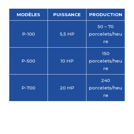
MODÈLES
PUISSANCE
PRODUCTION
50 – 70
P-100
5,5 HP
porcelets/heu
re
150
P-500
10 HP
porcelets/heu
re
240
P-700
20 HP
porcelets/heu
re