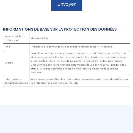
INFORMATIONS DE BASE SUR LA PROTECTION DES DONNÉES
Responsable du
Mecanova S.A.
traitement
Fins
Répondre à la demande ou à la requête formulée par l’intéressé.
Dans les conditions légales, vous disposez du droit d’accès, de rectification
et de suppression des données, de limiter leur traitement, de vous opposer
à leur portabilité, ainsi que de ne pas faire l’objet d’une décision fondée
Droits
uniquement sur le traitement automatisé de vos données qui produit des
effets juridiques ou vous affecte de manière significative de la même
manière.
Informations
Vous pouvez consulter des informations complémentaires et détaillées sur
Complémentaires
la protection des données sur ce
lien.