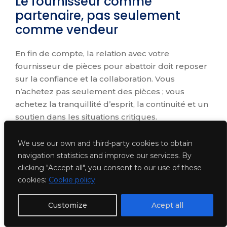
Le fournisseur comme
partenaire, pas seulement
comme vendeur
En fin de compte, la relation avec votre
fournisseur de pièces pour abattoir doit reposer
sur la confiance et la collaboration. Vous
n’achetez pas seulement des pièces ; vous
achetez la tranquillité d’esprit, la continuité et un
soutien dans les situations critiques.
Considérer votre fournisseur comme un
We use our own and third-party cookies to obtain
partenaire vous permet de planifier, de réduire
navigation statistics and improve our services. By
les risques et d’optimiser vos ressources. Une
clicking "Accept all", you consent to our use of these
relation stratégique avec un bon fournisseur
cookies:
Cookie policy
offre des avantages concrets : réduction des
temps d’arrêt, diminution des déchets,
Customize
Acept all
conformité réglementaire garantie et