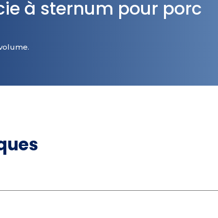
cie à sternum pour porc
 volume.
iques