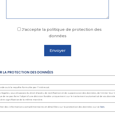
J'accepte la politique de protection des
données
UR LA PROTECTION DES DONNÉES
nde ou à la requête formulée par l’intéressé.
 légales, vous disposez du droit d’accès, de rectification et de suppression des données, de limiter leur
que de ne pas faire l’objet d’une décision fondée uniquement sur le traitement automatisé de vos donnée
nière significative de la même manière.
ter des informations complémentaires et détaillées sur la protection des données sur ce
lien.