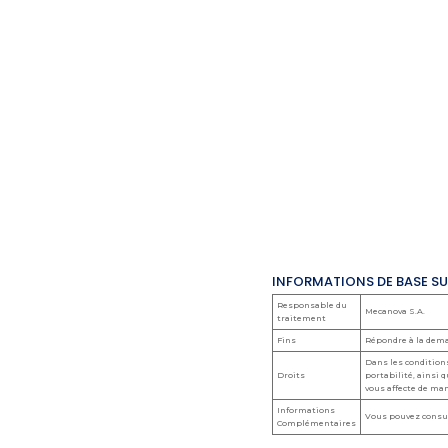
INFORMATIONS DE BASE S
Responsable du
Mecanova S.A.
traitement
Fins
Répondre à la dema
Dans les conditions
Droits
portabilité, ainsi 
vous affecte de ma
Informations
Vous pouvez consul
Complémentaires