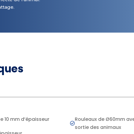
attage.
iques
de 10 mm d’épaisseur
Rouleaux de Ø60mm avec
sortie des animaux
épaisseur