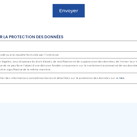
UR LA PROTECTION DES DONNÉES
nde ou à la requête formulée par l’intéressé.
 légales, vous disposez du droit d’accès, de rectification et de suppression des données, de limiter leur
que de ne pas faire l’objet d’une décision fondée uniquement sur le traitement automatisé de vos donnée
nière significative de la même manière.
ter des informations complémentaires et détaillées sur la protection des données sur ce
lien.