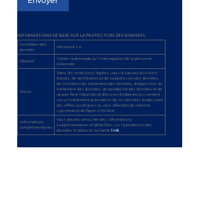
INFORMATIONS DE BASE SUR LA PROTECTION DES DONNÉES
Contrôleur des
Mecanova S.A.
données
Traiter la demande ou l'interrogation de la personne
Objectif
concernée.
Dans les conditions légales, vous disposez d'un droit
d'accès, de rectification et de suppression des données,
de limitation du traitement des données, d'opposition au
traitement des données, de portabilité des données et de
Droits
ne pas faire l'objet d'une décision fondée exclusivement
sur un traitement automatisé de vos données produisant
des effets juridiques ou vous affectant de manière
significative de façon similaire.
Vous pouvez consulter des informations
Informations
supplémentaires et détaillées sur la protection des
complémentaires
données à l'adresse suivante
link.