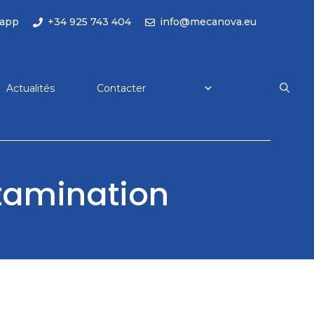
app
+34 925 743 404
info@mecanova.eu
Actualités
Contacter
ntamination