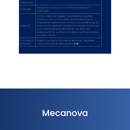
tratamiento
Atender la solicitud o consulta formulada por el
Finalidad
interesado.
En las condiciones legales, tiene derecho a acceder,
rectificar y suprimir los datos, a la limitación de su
tratamiento, a oponerse al mismo y a su portabilidad, así
Derechos
como a no ser objeto de una decisión basada únicamente
en el tratamiento automatizado de sus datos que
produzca efectos jurídicos o le afecte significativamente
de modo similar.
Información
Puede consultar la información adicional y detallada
adicional
sobre Protección de Datos en este
link.
Mecanova