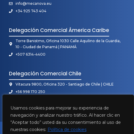
info@mecanova.eu
+34 925 743 404
Delegación Comercial Ámerica Caribe
Torre Banistmo, Oficina 1030 Calle Aquilino de la Guardia,
10 - Ciudad de Panamá | PANAMÁ
+507 6314-4400
Delegación Comercial Chile
Vitacura 9800, Oficina 320 - Santiago de Chile | CHILE
+56 998 170 250
Usamos cookies para mejorar su experiencia de
navegación y analizar nuestro tráfico. Al hacer clic en
“Aceptar todo” usted da su consentimiento al uso de
2026 • Mecanova ©
nuestras cookies:
Política de cookies