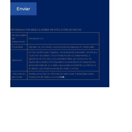
INFORMACIÓN BÁSICA SOBRE PROTECCIÓN DE DATOS
Responsable
del
Mecanova S.A.
tratamiento
Finalidad
Atender la solicitud o consulta formulada por el interesado.
En las condiciones legales, tiene derecho a acceder, rectificar y
suprimir los datos, a la limitación de su tratamiento, a
oponerse al mismo y a su portabilidad, así como a no ser
Derechos
objeto de una decisión basada únicamente en el tratamiento
automatizado de sus datos que produzca efectos jurídicos o
le afecte significativamente de modo similar.
Información
Puede consultar la información adicional y detallada sobre
adicional
Protección de Datos en este
link.