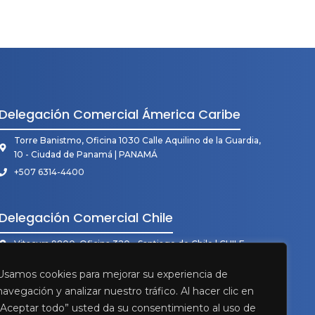
Delegación Comercial Ámerica Caribe
Torre Banistmo, Oficina 1030 Calle Aquilino de la Guardia,
10 - Ciudad de Panamá | PANAMÁ
+507 6314-4400
Delegación Comercial Chile
Vitacura 9800, Oficina 320 - Santiago de Chile | CHILE
+56 998 170 250
Usamos cookies para mejorar su experiencia de
navegación y analizar nuestro tráfico. Al hacer clic en
“Aceptar todo” usted da su consentimiento al uso de