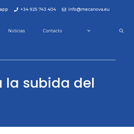
app
+34 925 743 404
info@mecanova.eu
Noticias
Contacto
 la subida del