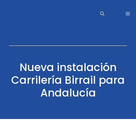
Saltar
al
Me
contenido
Nueva instalación
Carrilería Birrail para
Andalucía