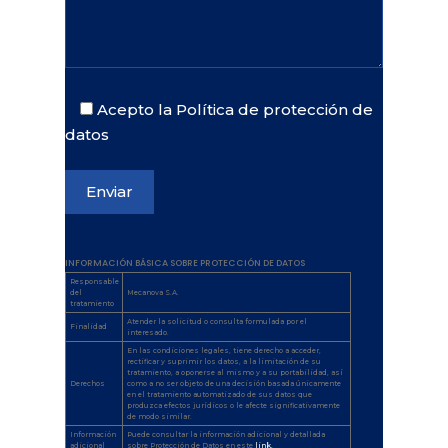
Acepto la Política de protección de
datos
INFORMACIÓN BÁSICA SOBRE PROTECCIÓN DE DATOS
Responsable
del
Mecanova S.A.
tratamiento
Atender la solicitud o consulta formulada por el
Finalidad
interesado.
En las condiciones legales, tiene derecho a acceder,
rectificar y suprimir los datos, a la limitación de su
tratamiento, a oponerse al mismo y a su portabilidad, así
Derechos
como a no ser objeto de una decisión basada únicamente
en el tratamiento automatizado de sus datos que
produzca efectos jurídicos o le afecte significativamente
de modo similar.
Información
Puede consultar la información adicional y detallada
adicional
sobre Protección de Datos en este
link.