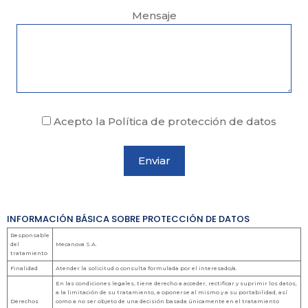
Mensaje
Acepto la Política de protección de datos
INFORMACIÓN BÁSICA SOBRE PROTECCIÓN DE DATOS
Responsable
del
Mecanova S.A.
tratamiento
Finalidad
Atender la solicitud o consulta formulada por el interesado/a.
En las condiciones legales, tiene derecho a acceder, rectificar y suprimir los datos,
a la limitación de su tratamiento, a oponerse al mismo y a su portabilidad, así
Derechos
como a no ser objeto de una decisión basada únicamente en el tratamiento