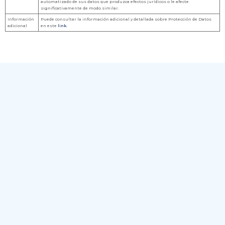
automatizado de sus datos que produzca efectos jurídicos o le afecte
significativamente de modo similar.
Información
Puede consultar la información adicional y detallada sobre Protección de Datos
adicional
en este
link.