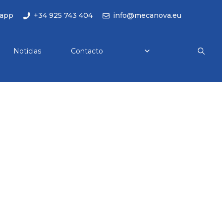
app
+34 925 743 404
info@mecanova.eu
Noticias
Contacto