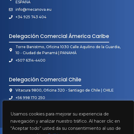
ESPAÑA
info@mecanova.eu
+34 925 743 404
Delegación Comercial Ámerica Caribe
Torre Banistmo, Oficina 1030 Calle Aquilino de la Guardia,
10 - Ciudad de Panamá | PANAMÁ
+507 6314-4400
Delegación Comercial Chile
Vitacura 9800, Oficina 320 - Santiago de Chile | CHILE
+56 998 170 250
Usamos cookies para mejorar su experiencia de
navegación y analizar nuestro tráfico. Al hacer clic en
“Aceptar todo” usted da su consentimiento al uso de
2026 • Mecanova ©