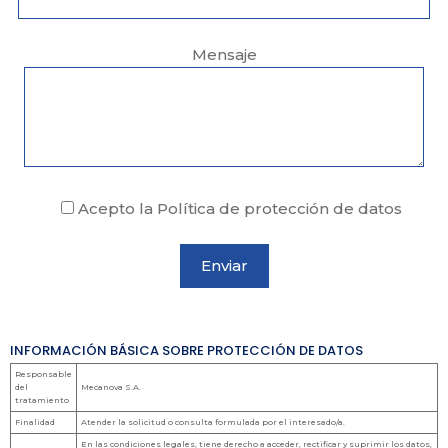
Mensaje
Acepto la Política de protección de datos
INFORMACIÓN BÁSICA SOBRE PROTECCIÓN DE DATOS
Responsable
del
Mecanova S.A.
tratamiento
Finalidad
Atender la solicitud o consulta formulada por el interesado/a.
En las condiciones legales, tiene derecho a acceder, rectificar y suprimir los datos,