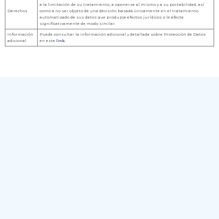
a la limitación de su tratamiento, a oponerse al mismo y a su portabilidad, así
Derechos
como a no ser objeto de una decisión basada únicamente en el tratamiento
automatizado de sus datos que produzca efectos jurídicos o le afecte
significativamente de modo similar.
Información
Puede consultar la información adicional y detallada sobre Protección de Datos
adicional
en este
link.