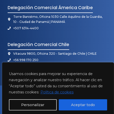
Delegación Comercial Ámerica Caribe
Torre Banistmo, Oficina 1030 Calle Aquilino de la Guardia,
10 - Ciudad de Panamá | PANAMÁ
+507 6314-4400
Delegación Comercial Chile
Vitacura 9800, Oficina 320 - Santiago de Chile | CHILE
+56 998 170 250
Usamos cookies para mejorar su experiencia de
navegación y analizar nuestro tráfico. Al hacer clic en
“Aceptar todo” usted da su consentimiento al uso de
2026 • Mecanova ©
nuestras cookies:
Política de cookies
Política de Privacidad
Aviso legal
Personalizar
Aceptar todo
Política de Cookies