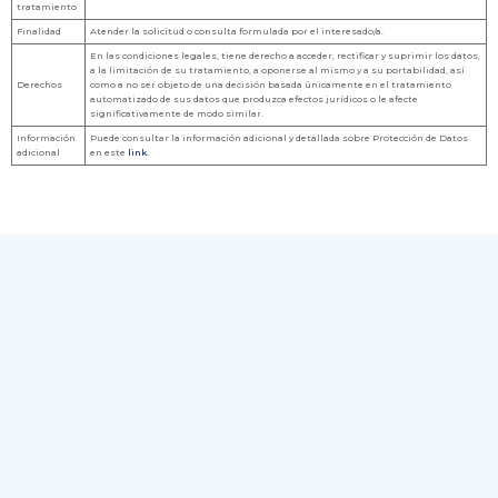
tratamiento
Finalidad
Atender la solicitud o consulta formulada por el interesado/a.
En las condiciones legales, tiene derecho a acceder, rectificar y suprimir los datos,
a la limitación de su tratamiento, a oponerse al mismo y a su portabilidad, así
Derechos
como a no ser objeto de una decisión basada únicamente en el tratamiento
automatizado de sus datos que produzca efectos jurídicos o le afecte
significativamente de modo similar.
Información
Puede consultar la información adicional y detallada sobre Protección de Datos
adicional
en este
link.